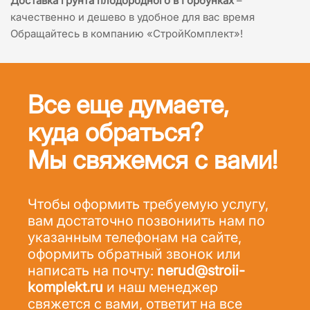
Доставка грунта плодородного в Горбунках
–
качественно и дешево в удобное для вас время
Обращайтесь в компанию «СтройКомплект»!
Все еще думаете,
куда обраться?
Мы свяжемся с вами!
Чтобы оформить требуемую услугу,
вам достаточно позвониить нам по
указанным телефонам на сайте,
оформить обратный звонок или
написать на почту:
nerud@stroii-
komplekt.ru
и наш менеджер
свяжется с вами, ответит на все