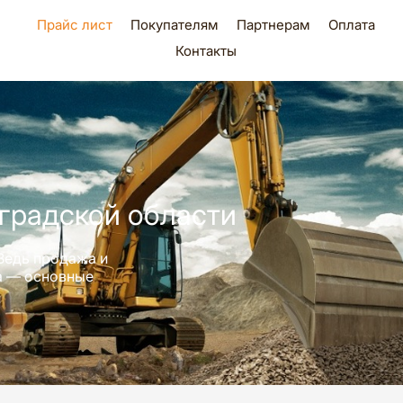
Прайс лист
Покупателям
Партнерам
Оплата
Контакты
градской области
Ведь продажа и
ра — основные