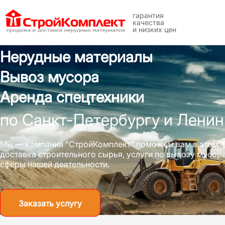
гарантия
качества
и низких цен
Нерудные материалы
Вывоз мусора
Аренда спецтехники
по Санкт-Петербургу и Ленин
Мы — компания "СтройКомплект" поможем вам в этом. 
доставка строительного сырья, услуги по вывозу мусо
сферы нашей деятельности.
Заказать услугу