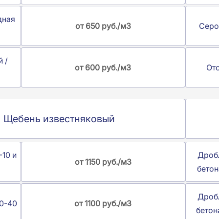
дная
от 650 руб./м3
Серо
 /
от 600 руб./м3
Отс
Щебень известняковый
-10 и
Дроб
от 1150 руб./м3
бетон
Дроб
20-40
от 1100 руб./м3
бетон