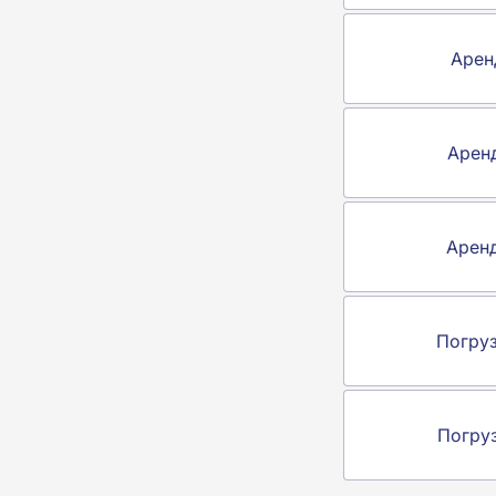
Арен
Арен
Арен
Погру
Погру