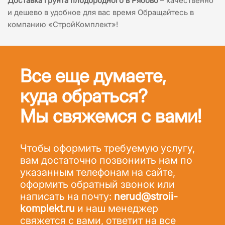
Доставка грунта плодородного в Рябово
– качественно
и дешево в удобное для вас время Обращайтесь в
компанию «СтройКомплект»!
Все еще думаете,
куда обраться?
Мы свяжемся с вами!
Чтобы оформить требуемую услугу,
вам достаточно позвониить нам по
указанным телефонам на сайте,
оформить обратный звонок или
написать на почту:
nerud@stroii-
komplekt.ru
и наш менеджер
свяжется с вами, ответит на все