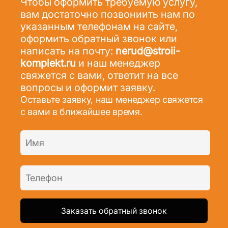
Чтобы оформить требуемую услугу,
вам достаточно позвониить нам по
указанным телефонам на сайте,
оформить обратный звонок или
написать на почту:
nerud@stroii-
komplekt.ru
и наш менеджер
свяжется с вами, ответит на все
вопросы и оформит заявку.
Оставьте заявку, наш менеджер свяжется
с вами в ближайшее время.