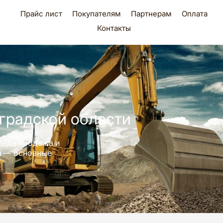
Прайс лист
Покупателям
Партнерам
Оплата
Контакты
градской области
Ведь продажа и
ра — основные