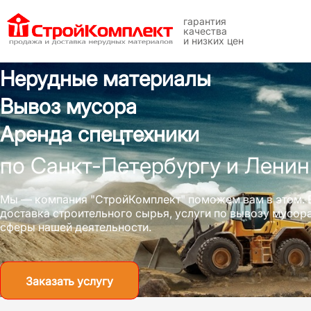
гарантия
качества
и низких цен
Нерудные материалы
Вывоз мусора
Аренда спецтехники
по Санкт-Петербургу и Ленин
Мы — компания "СтройКомплект" поможем вам в этом. 
доставка строительного сырья, услуги по вывозу мусо
сферы нашей деятельности.
Заказать услугу