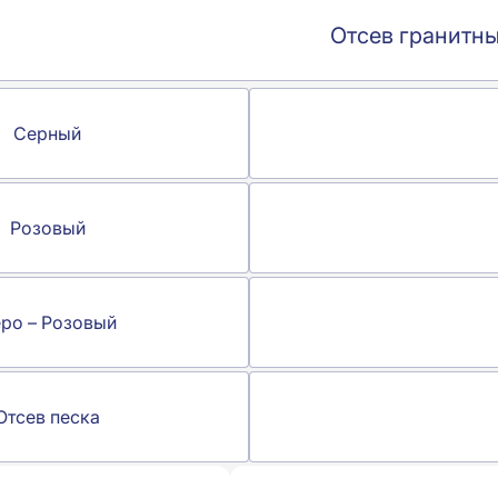
Отсев гранитн
Серный
Розовый
ро – Розовый
Отсев песка