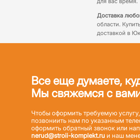
для вас время.
Доставка любо
области. Купит
доставкой в Юк
Все еще думаете, ку
Мы свяжемся с вами
Чтобы оформить требуемую услугу,
позвониить нам по указанным теле
оформить обратный звонок или напи
nerud@stroii-komplekt.ru
и наш мене