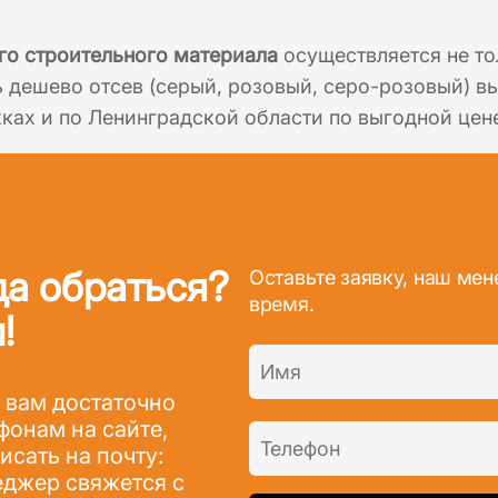
го строительного материала
осуществляется не то
ь дешево отсев (серый, розовый, серо-розовый) 
ках и по Ленинградской области по выгодной цен
да обраться?
Оставьте заявку, наш ме
время.
!
 вам достаточно
фонам на сайте,
сать на почту:
джер свяжется с