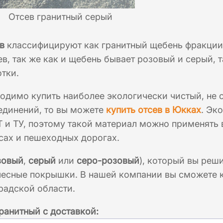
Отсев гранитный серый
в
классифицируют как гранитный щебень фракции 
ев, так же как и щебень бывает розовый и серый, 
отки.
одимо купить наиболее экологически чистый, не 
единений, то вы можете
купить отсев в Юкках
. Эк
 и ТУ, поэтому такой материал можно применять 
сах и пешеходных дорогах.
зовый
,
серый
или
серо-розовый
), который вы реши
есные покрышки. В нашей компании вы сможете к
радской области.
гранитный с доставкой: