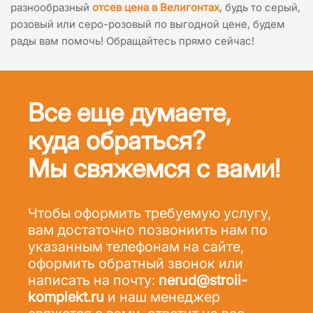
разнообразный
отсев цена в Велигонтах
, будь то серый,
розовый или серо-розовый по выгодной цене, будем
рады вам помочь! Обращайтесь прямо сейчас!
Все еще думаете,
куда обраться?
Мы свяжемся с вами!
Чтобы оформить требуемую услугу,
вам достаточно позвониить нам по
указанным телефонам на сайте,
оформить обратный звонок или
написать на почту:
nerud@stroii-
komplekt.ru
и наш менеджер