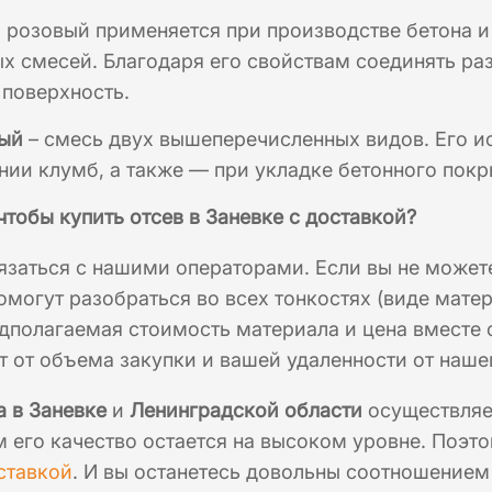
 розовый применяется при производстве бетона и
х смесей. Благодаря его свойствам соединять ра
 поверхность.
вый
– смесь двух вышеперечисленных видов. Его ис
ии клумб, а также — при укладке бетонного покр
 чтобы
купить отсев в Заневке с доставкой?
вязаться с нашими операторами. Если вы не может
омогут разобраться во всех тонкостях (виде матер
дполагаемая стоимость материала и цена вместе 
т от объема закупки и вашей удаленности от наше
 в Заневке
и
Ленинградской области
осуществляе
м его качество остается на высоком уровне. Поэт
ставкой
. И вы останетесь довольны соотношением