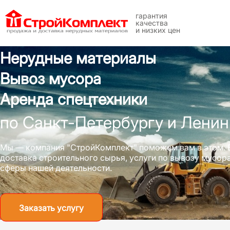
гарантия
качества
и низких цен
Нерудные материалы
Вывоз мусора
Аренда спецтехники
по Санкт-Петербургу и Ленин
Мы — компания "СтройКомплект" поможем вам в этом. 
доставка строительного сырья, услуги по вывозу мусо
сферы нашей деятельности.
Заказать услугу