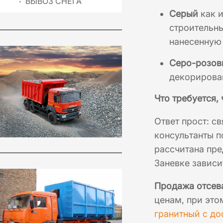
ВЫВОЗ СНЕГА
Серый
как и
строительны
нанесенную
Серо-розо
декорирован
Что требуется,
Ответ прост: с
консультанты п
рассчитана пре
Заневке зависи
Продажа отсева
ценам, при это
гранитный с до