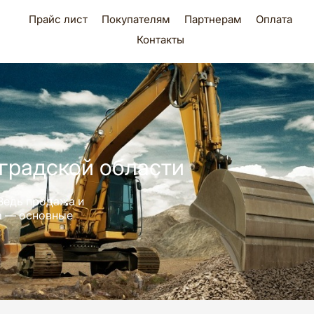
Прайс лист
Покупателям
Партнерам
Оплата
Контакты
градской области
Ведь продажа и
ра — основные