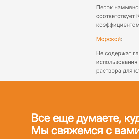
Песок намывной
соответствует 
коэффициентом 
Морской
:
Не содержат гл
использования 
раствора для к
Все еще думаете, ку
Мы свяжемся с вами