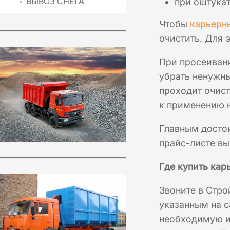
ВЫВОЗ СНЕГА
при оштука
Чтобы
карьерн
очистить. Для 
При просеивани
убрать ненужны
проходит очист
к применению н
Главным достои
прайс-листе вы
Где купить кар
Звоните в Стро
указанным на с
необходимую ин