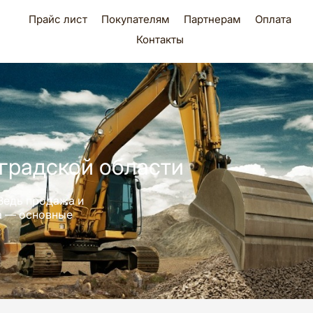
Прайс лист
Покупателям
Партнерам
Оплата
Контакты
градской области
Ведь продажа и
ра — основные