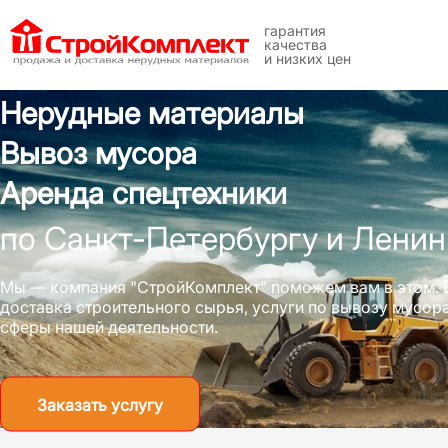
гарантия
качества
и низких цен
Нерудные материалы
Вывоз мусора
Аренда спецтехники
по Санкт-Петербургу и Ленин
Мы — компания "СтройКомплект" поможем вам в этом. 
доставка строительного сырья, услуги по вывозу мусо
сферы нашей деятельности.
Заказать услугу