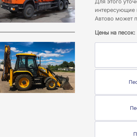
Для этого уточ
интересующие в
Автово может 
Цены на песок:
Пе
Пе
П