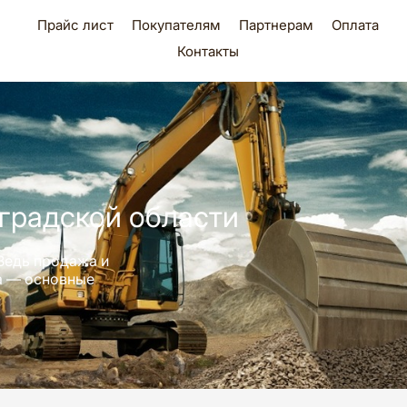
Прайс лист
Покупателям
Партнерам
Оплата
Контакты
градской области
Ведь продажа и
ра — основные