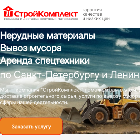
гарантия
качества
и низких цен
Нерудные материалы
Вывоз мусора
Аренда спецтехники
по Санкт-Петербургу и Ленин
Мы — компания "СтройКомплект" поможем вам в этом. 
доставка строительного сырья, услуги по вывозу мусо
сферы нашей деятельности.
Заказать услугу