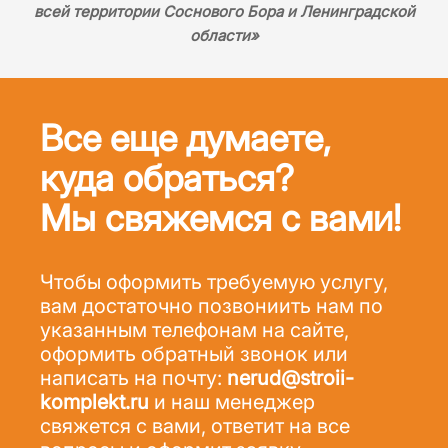
всей территории Соснового Бора и Ленинградской
области»
Все еще думаете,
куда обраться?
Мы свяжемся с вами!
Чтобы оформить требуемую услугу,
вам достаточно позвониить нам по
указанным телефонам на сайте,
оформить обратный звонок или
написать на почту:
nerud@stroii-
komplekt.ru
и наш менеджер
свяжется с вами, ответит на все