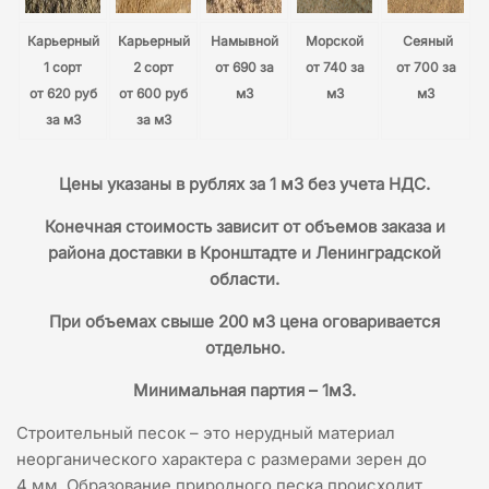
Карьерный
Карьерный
Намывной
Морской
Сеяный
1 сорт
2 сорт
от 690 за
от 740 за
от 700 за
от 620 руб
от 600 руб
м3
м3
м3
за м3
за м3
Цены указаны в рублях за 1 м3 без учета НДС.
Конечная стоимость зависит от объемов заказа и
района доставки в Кронштадте и Ленинградской
области.
При объемах свыше 200 м3 цена оговаривается
отдельно.
Минимальная партия – 1м3.
Строительный песок – это нерудный материал
неорганического характера с размерами зерен до
4 мм. Образование природного песка происходит