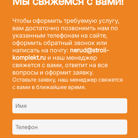
Мы свяжемся с вами!
Чтобы оформить требуемую услугу,
вам достаточно позвониить нам по
указанным телефонам на сайте,
оформить обратный звонок или
написать на почту:
nerud@stroii-
komplekt.ru
и наш менеджер
свяжется с вами, ответит на все
вопросы и оформит заявку.
Оставьте заявку, наш менеджер свяжется
с вами в ближайшее время.