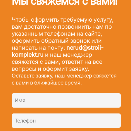
Мы свяжемся с вами!
Чтобы оформить требуемую услугу,
вам достаточно позвониить нам по
указанным телефонам на сайте,
оформить обратный звонок или
написать на почту:
nerud@stroii-
komplekt.ru
и наш менеджер
свяжется с вами, ответит на все
вопросы и оформит заявку.
Оставьте заявку, наш менеджер свяжется
с вами в ближайшее время.