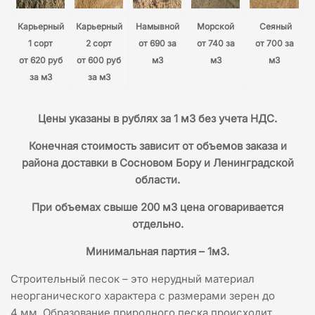
Карьерный
Карьерный
Намывной
Морской
Сеяный
1 сорт
2 сорт
от 690 за
от 740 за
от 700 за
от 620 руб
от 600 руб
м3
м3
м3
за м3
за м3
Цены указаны в рублях за 1 м3 без учета НДС.
Конечная стоимость зависит от объемов заказа и
района доставки в Сосновом Бору и Ленинградской
области.
При объемах свыше 200 м3 цена оговаривается
отдельно.
Минимальная партия – 1м3.
Строительный песок – это нерудный материал
неорганического характера с размерами зерен до
4 мм. Образование природного песка происходит