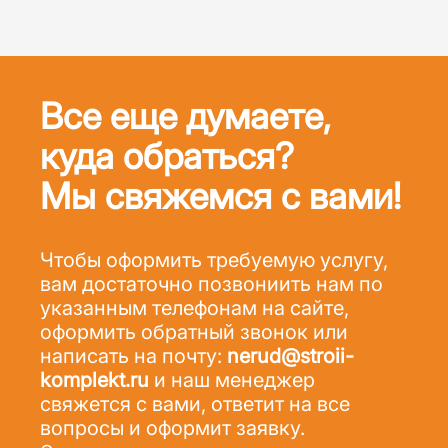
формировании
обломки
монтажных работах и
тротуаров,
приобретают
производственных
площадок,
округлую
процессах. Вместе с
конструкций из
(окатанную) форму,
тем, эти виды щебня
Все еще думаете,
железобетона,
сравнительно
отличаются по
куда обраться?
дорожного и
гладкую
многим параметрам.
железнодорожного
поверхность, не
Мы свяжемся с вами!
полотна.
имеют острых
граней.
Чтобы оформить требуемую услугу,
вам достаточно позвониить нам по
указанным телефонам на сайте,
оформить обратный звонок или
написать на почту:
nerud@stroii-
komplekt.ru
и наш менеджер
свяжется с вами, ответит на все
вопросы и оформит заявку.