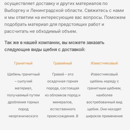
осуществляет доставку и других материалов по
Выборгеу и Ленинградской области. Свяжитесь с нами
и мы ответим на интересующие вас вопросы. Поможем
подобрать материал для предстоящих работ и
рассчитать не обходимый объем.
Так же в нашей компании, вы можете заказать
следующие виды щебня с доставкой
:
Гранитный
Гравийный
Известняковый
Щебень гранитный
Гравий – это
Известняковый
– сыпучий
осадочная горная
щебень наряду с
материал,
порода, состоящая
гранитным щебнем,
получаемый путем
из обломков пород и
наиболее
дробления горных
минералов,
востребованный вид
пород
естественного
щебня. Они находят
неорганического
происхождения. В
широкое применение
генеза. Он широко
результате ветровой
в различных
применяется в
и водной эрозии,
строительно-