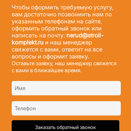
Чтобы оформить требуемую услугу,
вам достаточно позвониить нам по
указанным телефонам на сайте,
оформить обратный звонок или
написать на почту:
nerud@stroii-
komplekt.ru
и наш менеджер
свяжется с вами, ответит на все
вопросы и оформит заявку.
Оставьте заявку, наш менеджер свяжется
с вами в ближайшее время.