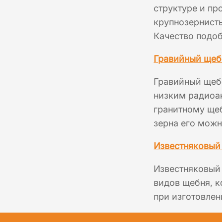
структуре и пр
крупнозернисты
Качество подоб
Гравийный щеб
Гравийный щебе
низким радиоа
гранитному щеб
зерна его можн
Известняковый
Известняковый 
видов щебня, к
при изготовлен