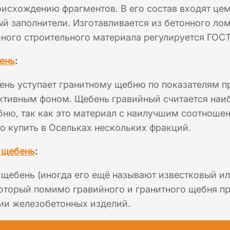
оисхождению фрагментов. В его состав входят це
й заполнители. Изготавливается из бетонного ло
ного строительного материала регулируется ГОСТ
ень
:
нь уступает гранитному щебню по показателям пр
ктивным фоном. Щебень гравийный считается наи
ню, так как это материал с наилучшим соотношен
о купить в Осельках нескольких фракций.
щебень
:
щебень (иногда его ещё называют известковый и
оторый помимо гравийного и гранитного щебня пр
ии железобетонных изделий.