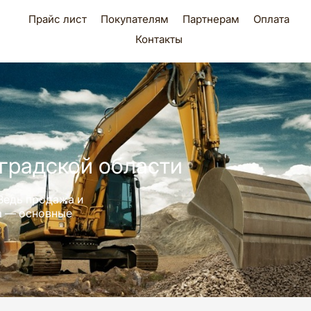
Прайс лист
Покупателям
Партнерам
Оплата
Контакты
градской области
Ведь продажа и
ра — основные