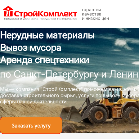
гарантия
качества
и низких цен
Нерудные материалы
Вывоз мусора
Аренда спецтехники
по Санкт-Петербургу и Ленин
Мы — компания "СтройКомплект" поможем вам в этом. 
доставка строительного сырья, услуги по вывозу мусо
сферы нашей деятельности.
Заказать услугу