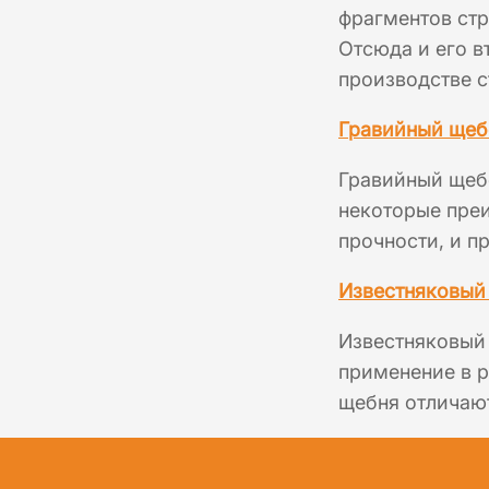
фрагментов стр
Отсюда и его в
производстве с
Гравийный щеб
Гравийный щеб
некоторые преи
прочности, и п
Известняковый
Известняковый
применение в р
щебня отличаю