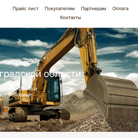
Прайс лист
Покупателям
Партнерам
Оплата
Контакты
градской области
Ведь продажа и
ра — основные