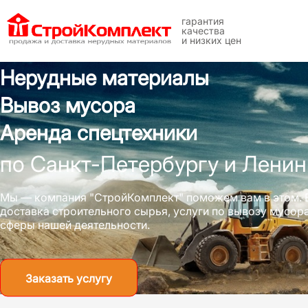
гарантия
качества
и низких цен
Нерудные материалы
Вывоз мусора
Аренда спецтехники
по Санкт-Петербургу и Ленин
Мы — компания "СтройКомплект" поможем вам в этом. 
доставка строительного сырья, услуги по вывозу мусо
сферы нашей деятельности.
Заказать услугу