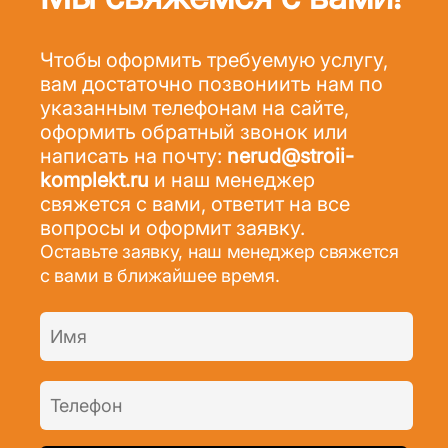
Чтобы оформить требуемую услугу,
вам достаточно позвониить нам по
указанным телефонам на сайте,
оформить обратный звонок или
написать на почту:
nerud@stroii-
komplekt.ru
и наш менеджер
свяжется с вами, ответит на все
вопросы и оформит заявку.
Оставьте заявку, наш менеджер свяжется
с вами в ближайшее время.