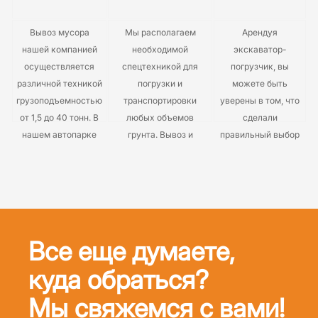
Вывоз мусора
Мы располагаем
Арендуя
нашей компанией
необходимой
экскаватор-
осуществляется
спецтехникой для
погрузчик, вы
различной техникой
погрузки и
можете быть
грузоподъемностью
транспортировки
уверены в том, что
от 1,5 до 40 тонн. В
любых объемов
сделали
нашем автопарке
грунта. Вывоз и
правильный выбор
имеются газели,
утилизация
и проблем с
самосвалы,
производится в
техникой у вас не
контейнеровозы.
специализированные
будет на
санитарные зоны, в
протяжении всего
соответствии с
периода ее
санитарно-
использования. Мы
Все еще думаете,
эпидемиологическими
предлагаем именно
куда обраться?
требованиями.
этот вариант,
потому что данная
Мы свяжемся с вами!
техника является