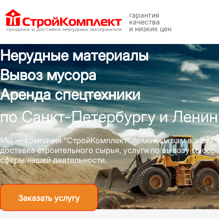
гарантия
качества
и низких цен
Нерудные материалы
Вывоз мусора
Аренда спецтехники
по Санкт-Петербургу и Ленин
Мы — компания "СтройКомплект" поможем вам в этом. 
доставка строительного сырья, услуги по вывозу мусо
сферы нашей деятельности.
Заказать услугу