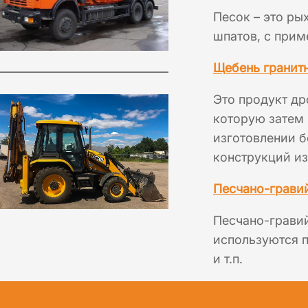
Песок – это ры
шпатов, с прим
Щебень гранит
Это продукт др
которую затем 
изготовлении б
конструкций из
Песчано-грави
Песчано-грави
используются п
и т.п.