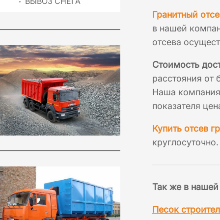
ВЫВОЗ СНЕГА
Гранитный отсе
в нашей компан
отсева осущест
Стоимость дост
расстояния от 
Наша компания 
показателя цен
Купить отсев г
круглосуточно.
Так же в нашей
Песок строите