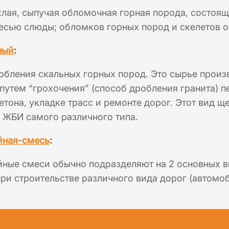
хлая, сыпучая обломочная горная порода, состоя
есью слюды; обломков горных пород и скелетов 
ный
:
обления скальных горных пород. Это сырье произ
путем “грохочения” (способ дробления гранита) 
етона, укладке трасс и ремонте дорог. Этот вид 
 ЖБИ самого различного типа.
йная-смесь
:
йные смеси обычно подразделяют на 2 основных в
ри строительстве различного вида дорог (автомо