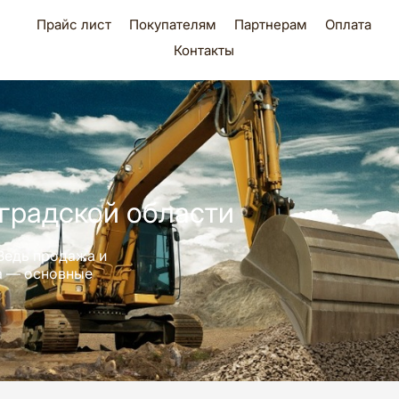
Прайс лист
Покупателям
Партнерам
Оплата
Контакты
градской области
Ведь продажа и
ра — основные