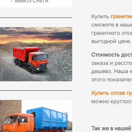
ВЫВОЗ СНЕГА
Купить
гранитн
сможете в наше
гранитного отс
выгодной цене.
Стоимость дост
заказа и расст
дешево. Наша к
этого показате
Купить отсев г
можно круглос
Так же в нашей