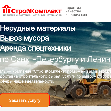
гарантия
качества
и низких цен
Нерудные материалы
Вывоз мусора
Аренда спецтехники
по Санкт-Петербургу и Ленин
Мы — компания "СтройКомплект" поможем вам в этом. 
доставка строительного сырья, услуги по вывозу мусо
сферы нашей деятельности.
Заказать услугу