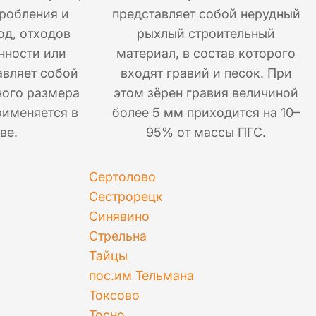
робления и
представляет собой нерудный
од, отходов
рыхлый строительный
нности или
материал, в состав которого
авляет собой
входят гравий и песок. При
ного размера
этом зёрен гравия величиной
рименяется в
более 5 мм приходится на 10–
ве.
95% от массы ПГС.
Сертолово
Сестрорецк
Синявино
Стрельна
Тайцы
пос.им Тельмана
Токсово
Тосно