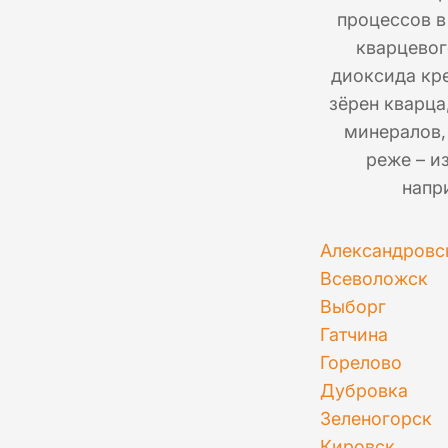
процессов в
кварцевог
диоксида кре
зёрен кварца
минералов,
реже – и
напр
Александровс
Всеволожск
Выборг
Гатчина
Горелово
Дубровка
Зеленогорск
Кировск