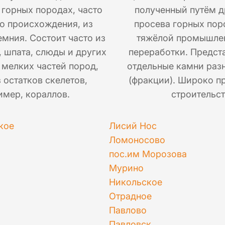
 горных породах, часто
полученный путём д
о происхождения, из
просева горных пор
мния. Состоит часто из
тяжёлой промышле
, шпата, слюды и других
переработки. Предст
 мелких частей пород,
отдельные камни раз
з остатков скелетов,
(фракции). Широко п
имер, кораллов.
строительст
кое
Лисий Нос
Ломоносово
пос.им Морозова
Мурино
Никольское
Отрадное
Павлово
Павловск