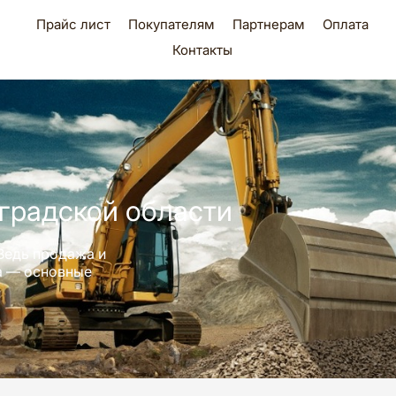
Прайс лист
Покупателям
Партнерам
Оплата
Контакты
градской области
Ведь продажа и
ра — основные