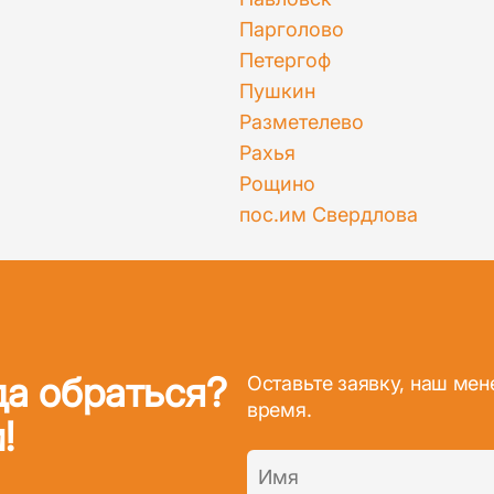
Парголово
Петергоф
Пушкин
Разметелево
Рахья
Рощино
пос.им Свердлова
да обраться?
Оставьте заявку, наш ме
время.
!