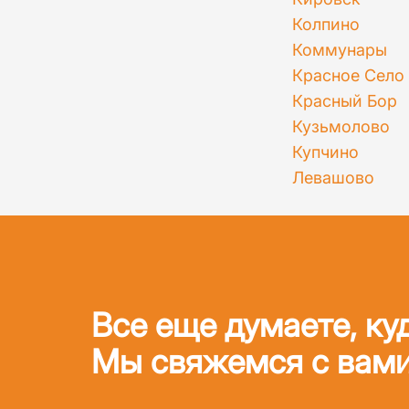
Колпино
Коммунары
Красное Село
Красный Бор
Кузьмолово
Купчино
Левашово
Все еще думаете, ку
Мы свяжемся с вами