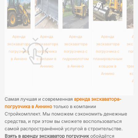
Аренда
Аренда
Аренда
Аренда
Ар
экскаватора
экскаватора
экскаватора
экскаватора
экска
погрузчика
погрузчика
погрузчика с
погрузчика с
погр
в Аннино
с вилами в
гидромолотом
планировочным
Аннино
в Аннино
ковшом в
тран
Аннино
ков
Ан
Самая лучшая и современная
аренда экскаватора-
погрузчика в Аннино
только в компании
Стройкомплект. Мы поможем сэкономить денежные
средства, и при этом вы сможете воспользоваться
самой распространённой услугой в строительстве.
Взять в аренду экскаватор погрузчик
обойдётся