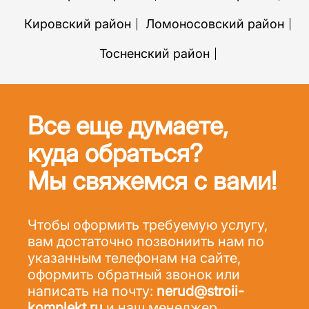
Кировский район
Ломоносовский район
Тосненский район
Все еще думаете,
куда обраться?
Мы свяжемся с вами!
Чтобы оформить требуемую услугу,
вам достаточно позвониить нам по
указанным телефонам на сайте,
оформить обратный звонок или
написать на почту:
nerud@stroii-
komplekt.ru
и наш менеджер