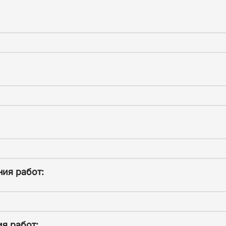
ия работ:
я работ: