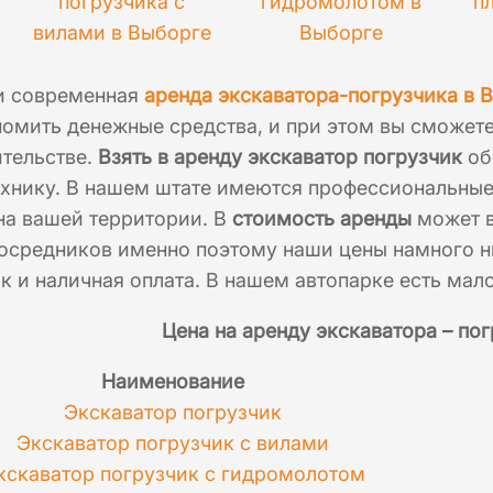
погрузчика с
гидромолотом в
п
вилами в Выборге
Выборге
и современная
аренда экскаватора-погрузчика в 
омить денежные средства, и при этом вы сможете
ительстве.
Взять в аренду экскаватор погрузчик
об
ехнику. В нашем штате имеются профессиональные
на вашей территории. В
стоимость аренды
может в
осредников именно поэтому наши цены намного ни
ак и наличная оплата. В нашем автопарке есть мал
Цена на аренду экскаватора – по
Наименование
Экскаватор погрузчик
Экскаватор погрузчик с вилами
кскаватор погрузчик с гидромолотом