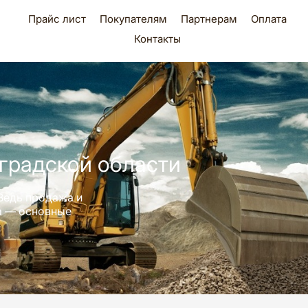
Прайс лист
Покупателям
Партнерам
Оплата
Контакты
градской области
Ведь продажа и
ра — основные