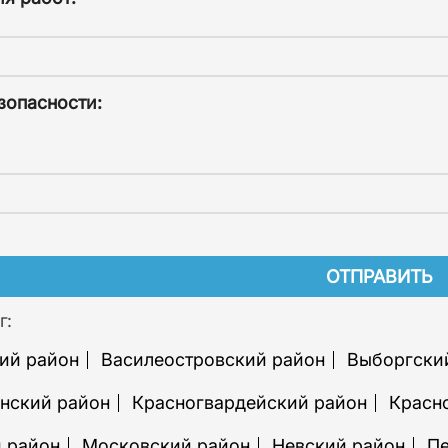
зопасности:
г:
ий район
Василеостровский район
Выборгски
нский район
Красногвардейский район
Красн
 район
Московский район
Невский район
Пе