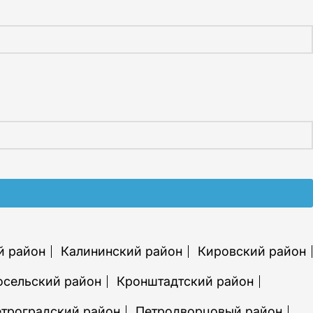
й район
Калининский район
Кировский район
осельский район
Кронштадтский район
троградский район
Петродворцовый район