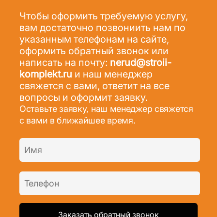
Чтобы оформить требуемую услугу,
вам достаточно позвониить нам по
указанным телефонам на сайте,
оформить обратный звонок или
написать на почту:
nerud@stroii-
komplekt.ru
и наш менеджер
свяжется с вами, ответит на все
вопросы и оформит заявку.
Оставьте заявку, наш менеджер свяжется
с вами в ближайшее время.